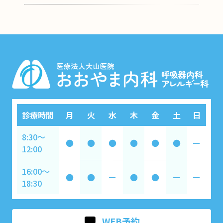
診療時間
月
火
水
木
金
土
日
8:30～
●
●
●
●
●
●
ー
12:00
16:00～
●
●
ー
●
●
ー
ー
18:30
WEB予約