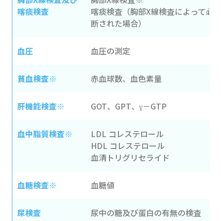
喀痰検査
喀痰検査（胸部X線検査によって必
断された場合）
血圧
血圧の測定
貧血検査※
赤血球数、血色素量
肝機能検査※
GOT、GPT、γ－GTP
血中脂質検査※
LDL コレステロール
HDL コレステロール
血清トリグリセライド
血糖検査※
血糖値
尿検査
尿中の糖及び蛋白の有無の検査