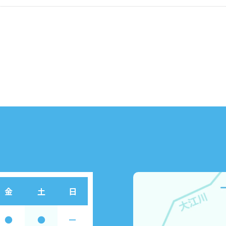
金
土
日
●
●
ー