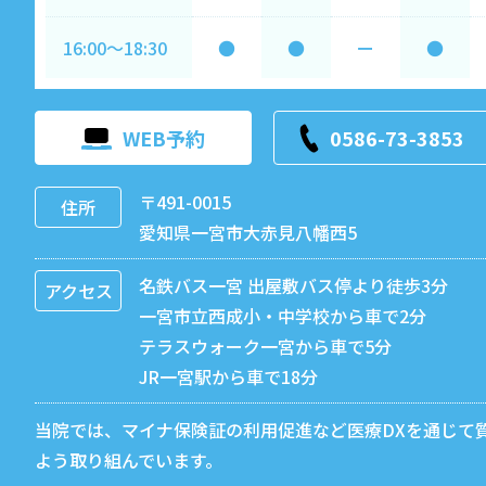
16:00～18:30
●
●
ー
●
WEB予約
0586-73-3853
〒491-0015
住所
愛知県一宮市大赤見八幡西5
名鉄バス一宮 出屋敷バス停より徒歩3分
アクセス
一宮市立西成小・中学校から車で2分
テラスウォーク一宮から車で5分
JR一宮駅から車で18分
当院では、マイナ保険証の利用促進など医療DXを通じて
よう取り組んでいます。