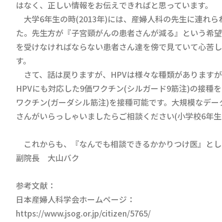
はなく、正しい情報をお伝えできればと思っています。
大学6年生の時(2013年)には、産婦人科の先生に連れ
た。先生方が『子宮頸がんの患者さんが減る』という希望
を受けなければならない患者さん達を傍で見ていて心苦し
す。
さて、話は戻りますが、HPVは様々な種類がありますが
HPVにも対応した9価ワクチン(シルガード9筋注)の接
ワクチン(ガーダシル筋注)を接種可能です。大規模なデ
さんがいらっしゃいましたらご相談ください(小学校6年
これからも、『なんでも相談できるかかりつけ医』とし
副院長 大山バク
参考文献：
日本産婦人科学会ホームページ：
https://www.jsog.or.jp/citizen/5765/