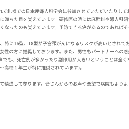
られて札幌での日本産婦人科学会に参加させていただいたりして
に満ちた目を覚えています。研修医の時には麻酔科や婦人科研
くなったのも覚えています。予防できる癌があるのであればそ
、特に16型、18型が子宮頸がんになるリスクが高いとされて
種を女性の方に推奨しております。また、男性もパートナーへの
ータでも、死亡例が多かったり副作用が大きいということは全く
生～高校１年生が特に推奨されています)。
て精進して参ります。皆さんからのお声や要望で病院もよりよ