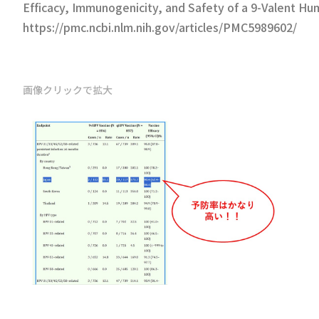
Efficacy, Immunogenicity, and Safety of a 9-Valent Hum
https://pmc.ncbi.nlm.nih.gov/articles/PMC5989602/
画像クリックで拡大